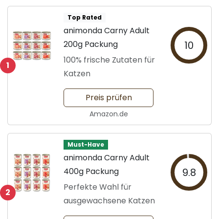
Top Rated
animonda Carny Adult
200g Packung
10
100% frische Zutaten für
1
Katzen
Preis prüfen
Amazon.de
Must-Have
animonda Carny Adult
400g Packung
9.8
Perfekte Wahl für
2
ausgewachsene Katzen