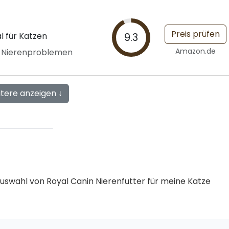
Preis prüfen
l für Katzen
9.3
Amazon.de
i Nierenproblemen
itere anzeigen ↓
r Auswahl von Royal Canin Nierenfutter für meine Katze