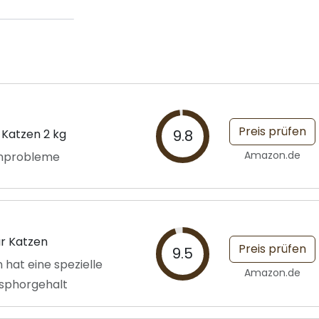
Preis prüfen
 Katzen 2 kg
9.8
Amazon.de
renprobleme
ür Katzen
Preis prüfen
9.5
 hat eine spezielle
Amazon.de
osphorgehalt