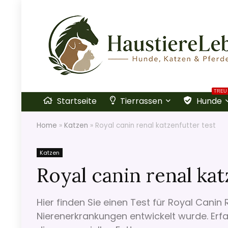
TREU
Startseite
Tierrassen
Hunde
Home
»
Katzen
»
Royal canin renal katzenfutter test
Katzen
Royal canin renal kat
Hier finden Sie einen Test für Royal Canin 
Nierenerkrankungen entwickelt wurde. Erfa