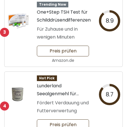
Trending Now
One+Step TSH Test für
Schilddrüsendifferenzen
8.9
Für Zuhause und in
3
wenigen Minuten
Preis prüfen
Amazon.de
Hot Pick
Lunderland
Seealgenmehl für
8.7
Haustiere
Fördert Verdauung und
4
Futterverwertung
Preis prüfen