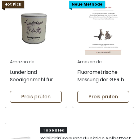
Hot Pick
Neue Methode
Amazon.de
Amazon.de
Lunderland
Fluorometrische
Seealgenmehl für
Messung der GFR bei
Haustiere
Katzen
Preis prüfen
Preis prüfen
Top Rated
Schilddrüsenunterfunktion Selbsttest