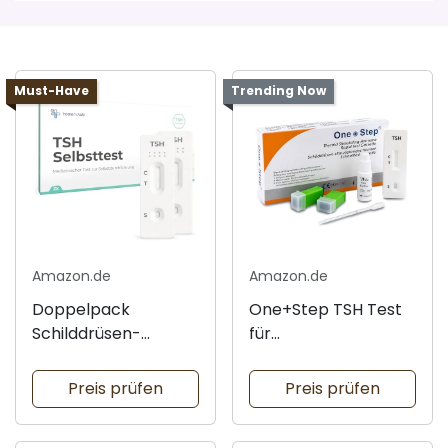
Must-Have
Trending Now
Amazon.de
Amazon.de
Doppelpack
One+Step TSH Test
Schilddrüsen-
für
Selbsttest für
Schilddrüsendifferen
Zuverlässigkeit
zen
Preis prüfen
Preis prüfen