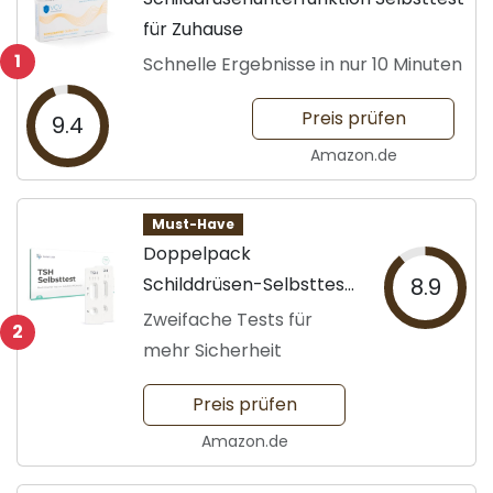
für Zuhause
1
Schnelle Ergebnisse in nur 10 Minuten
Preis prüfen
9.4
Amazon.de
Must-Have
Doppelpack
Schilddrüsen-Selbsttest
8.9
für Zuverlässigkeit
Zweifache Tests für
2
mehr Sicherheit
Preis prüfen
Amazon.de