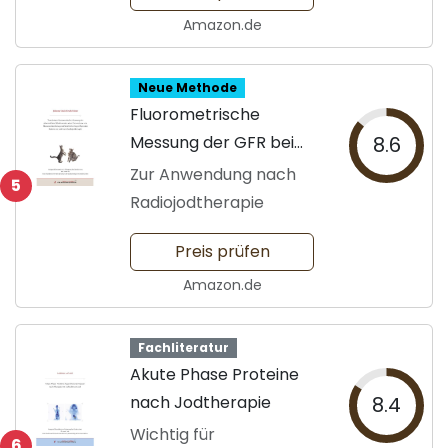
Amazon.de
Neue Methode
Fluorometrische
Messung der GFR bei
8.6
Katzen
Zur Anwendung nach
5
Radiojodtherapie
Preis prüfen
Amazon.de
Fachliteratur
Akute Phase Proteine
nach Jodtherapie
8.4
Wichtig für
6