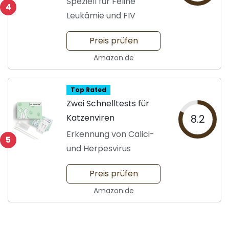
Speziell für Feline
4
Leukämie und FIV
Preis prüfen
Amazon.de
Top Rated
Zwei Schnelltests für
Katzenviren
8.2
Erkennung von Calici-
5
und Herpesvirus
Preis prüfen
Amazon.de