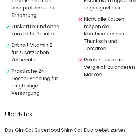
Thunfischfilet für
Fischunverträglichkei
eine proteinreiche
ungeeignet sein
Ernährung
Nicht alle Katzen
✕
Zuckerfrei und ohne
mögen die
✓
künstliche Zusätze
Kombination aus
Thunfisch und
Enthält Vitamin E
✓
Tomaten
für zusätzlichen
Zellschutz
Relativ teurer im
✕
Vergleich zu anderen
Praktische 24-
✓
Marken
Dosen-Packung für
langfristige
Versorgung
Überblick
Das GimCat Superfood ShinyCat Duo bietet zartes