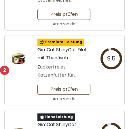
proteinreiches
Nassfutter
Preis prüfen
Amazon.de
Premium-Leistung
GimCat ShinyCat Filet
mit Thunfisch
9.5
Zuckerfreies
2
Katzenfutter für
Genussliebhaber
Preis prüfen
Amazon.de
Hohe Leistung
GimCat ShinyCat