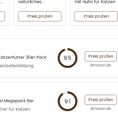
r
natürliches
mit Huhn für Katzen
Katzenfutter-Duo
Preis prüfen
Preis prüfen
Preis prüfen
Katzenfutter 30er Pack
9.5
Amazon.de
aarballenbildung
Preis prüfen
el Megapack 6er
9.1
Amazon.de
ter für Katzen