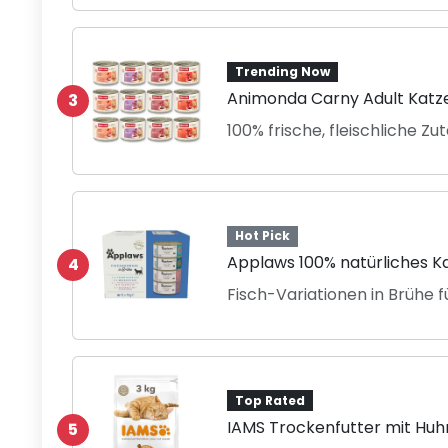
Trending Now
Animonda Carny Adult Katz
3
100% frische, fleischliche Zu
Hot Pick
Applaws 100% natürliches K
4
Fisch-Variationen in Brühe 
Top Rated
IAMS Trockenfutter mit Huh
5