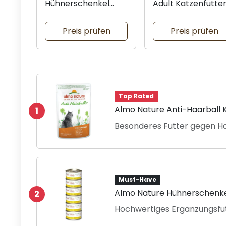
Hühnerschenkel
Adult Katzenfutte
Megapack 6er
Mixpaket
Preis prüfen
Preis prüfen
Top Rated
Almo Nature Anti-Haarball 
1
Besonderes Futter gegen H
Must-Have
Almo Nature Hühnerschenk
2
Hochwertiges Ergänzungsfut