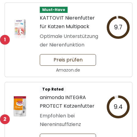
Must-Have
KATTOVIT Nierenfutter
für Katzen Multipack
9.7
Optimale Unterstützung
1
der Nierenfunktion
Preis prüfen
Amazon.de
Top Rated
animonda INTEGRA
PROTECT Katzenfutter
9.4
Empfohlen bei
2
Niereninsuffizienz