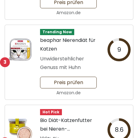
Preis prüfen
Amazon.de
Trending Now
beaphar Nierendiät für
Katzen
9
Unwiderstehlicher
3
Genuss mit Huhn
Preis prüfen
Amazon.de
Hot Pick
Bio Diät-Katzenfutter
bei Nieren-
8.6
Erkrankungen