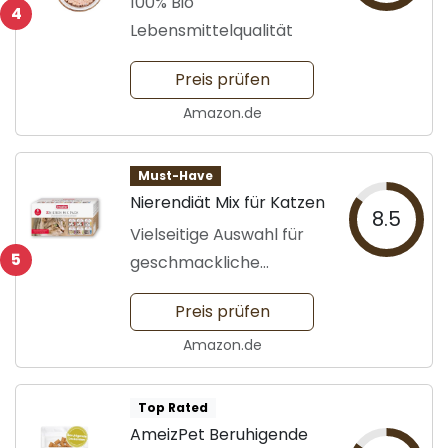
100% Bio
4
Lebensmittelqualität
Preis prüfen
Amazon.de
Must-Have
Nierendiät Mix für Katzen
8.5
Vielseitige Auswahl für
5
geschmackliche
Abwechslung
Preis prüfen
Amazon.de
Top Rated
AmeizPet Beruhigende