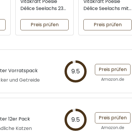
Vitakraft Poésie
Vitakraft Poésie
Délice Seelachs 23er
Délice Seelachs mit
Pack
Pasta
Preis prüfen
Preis prüfen
Preis prüfen
tter Vorratspack
9.5
Amazon.de
ker und Getreide
Preis prüfen
ter 12er Pack
9.5
Amazon.de
ndliche Katzen