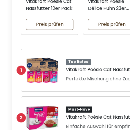
Vitakraft Poésie Cat
Vitakraft Poésie
Nassfutter 12er Pack
Délice Huhn 23er
Pack
Preis prüfen
Preis prüfen
Top Rated
Vitakraft Poésie Cat Nassfu
1
Perfekte Mischung ohne Zuc
Must-Have
Vitakraft Poésie Cat Nassfut
2
Einfache Auswahl für empfi