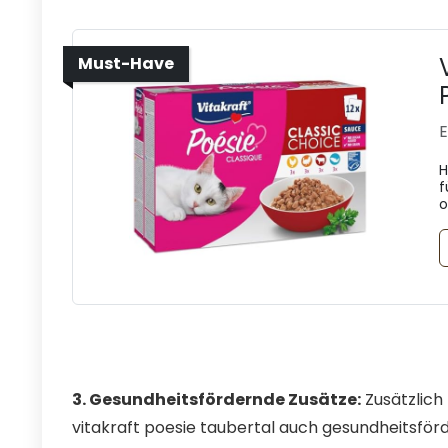
Must-Have
E
H
f
o
3. Gesundheitsfördernde Zusätze:
Zusätzlich
vitakraft poesie taubertal auch gesundheitsförd