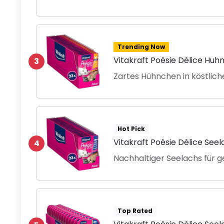
Trending Now
Vitakraft Poésie Délice Huh
3
Zartes Hühnchen in köstlich
Hot Pick
Vitakraft Poésie Délice See
4
Nachhaltiger Seelachs für 
Top Rated