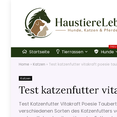
TREU
Startseite
Tierrassen
Hunde
Home
»
Katzen
»
Test katzenfutter vitakraft poesie tau
Katzen
Test katzenfutter vit
Test Katzenfutter Vitakraft Poesie Tauberta
verschiedenen Sorten des Katzenfutters vo