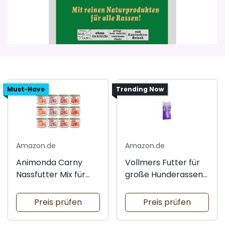
Must-Have
Trending Now
Amazon.de
Amazon.de
Animonda Carny
Vollmers Futter für
Nassfutter Mix für
große Hunderassen
Katzen
15kg
Preis prüfen
Preis prüfen