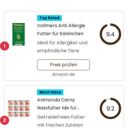
Top Rated
Vollmers Anti Allergie
Futter für Kaninchen
9.4
Ideal für Allergiker und
1
empfindliche Tiere
Preis prüfen
Amazon.de
Must-Have
Animonda Carny
Nassfutter Mix für
9.2
Katzen
Getreidefreies Futter
2
mit frischen Zutaten