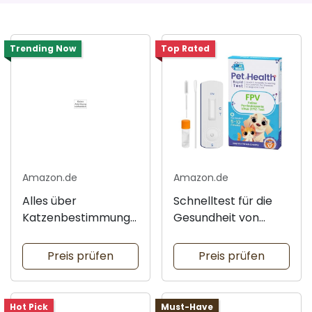
Trending Now
Top Rated
Amazon.de
Amazon.de
Alles über
Schnelltest für die
Katzenbestimmung
Gesundheit von
erfahren
Haustieren
Preis prüfen
Preis prüfen
Hot Pick
Must-Have