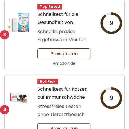
Top Rated
Schnelltest für die
Gesundheit von
9
Haustieren
Schnelle, präzise
3
Ergebnisse in Minuten
Preis prüfen
Amazon.de
Hot Pick
Schnelltest für Katzen
auf Immunschwäche
9
Stressfreies Testen
4
ohne Tierarztbesuch
Preis prüfen