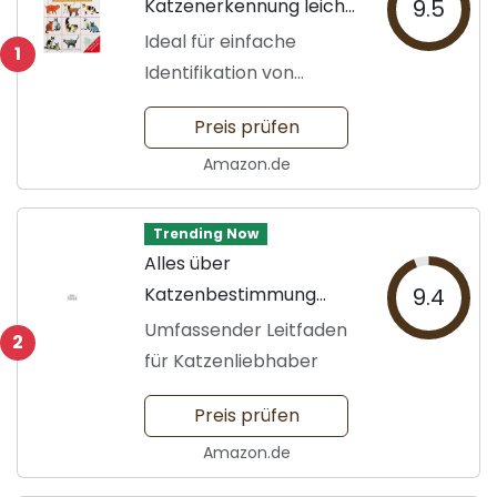
Katzenerkennung leicht
9.5
gemacht
Ideal für einfache
1
Identifikation von
Katzenarten
Preis prüfen
Amazon.de
Trending Now
Alles über
Katzenbestimmung
9.4
erfahren
Umfassender Leitfaden
2
für Katzenliebhaber
Preis prüfen
Amazon.de