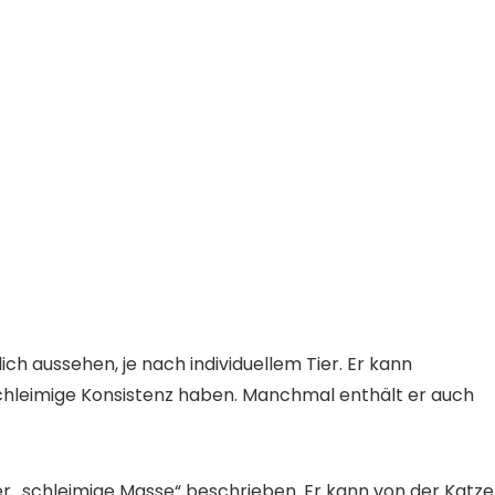
ch aussehen, je nach individuellem Tier. Er kann
 schleimige Konsistenz haben. Manchmal enthält er auch
er „schleimige Masse“ beschrieben. Er kann von der Katze