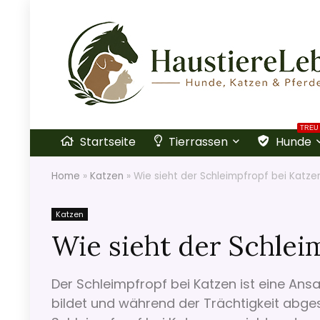
TREU
Startseite
Tierrassen
Hunde
Home
»
Katzen
»
Wie sieht der Schleimpfropf bei Katze
Katzen
Wie sieht der Schlei
Der Schleimpfropf bei Katzen ist eine An
bildet und während der Trächtigkeit abgest