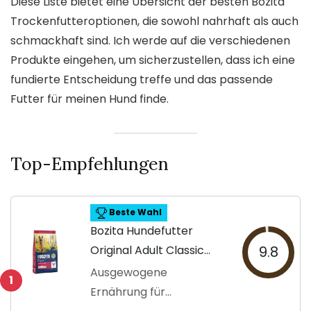
Diese Liste bietet eine Übersicht der besten Bozita
Trockenfutteroptionen, die sowohl nahrhaft als auch
schmackhaft sind. Ich werde auf die verschiedenen
Produkte eingehen, um sicherzustellen, dass ich eine
fundierte Entscheidung treffe und das passende
Futter für meinen Hund finde.
Top-Empfehlungen
Beste Wahl
Bozita Hundefutter
Original Adult Classic
9.8
Huhn
Ausgewogene
1
Ernährung für