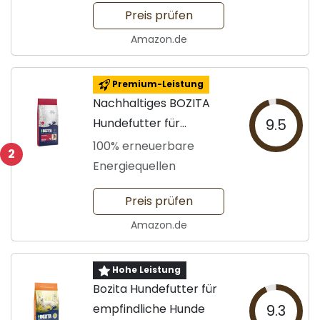
erwachsene Hunde
Preis prüfen
Amazon.de
Premium-Leistung
Nachhaltiges BOZITA
Hundefutter für
9.5
Erwachsene
100% erneuerbare
2
Energiequellen
Preis prüfen
Amazon.de
Hohe Leistung
Bozita Hundefutter für
empfindliche Hunde
9.3