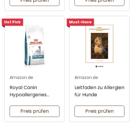
Preis prüfen
Preis prüfen
Hot Pick
Must-Have
Amazon.de
Amazon.de
Royal Canin
Leitfaden zu Allergien
Hypoallergenes
für Hunde
Hundefutter 14 kg
Preis prüfen
Preis prüfen