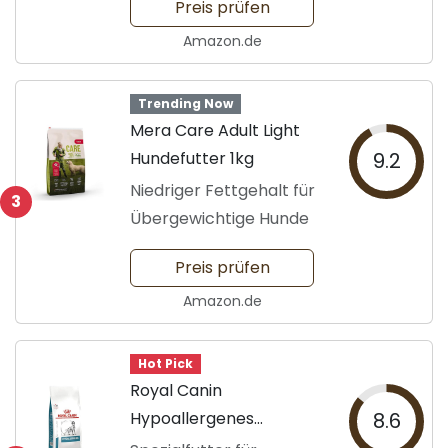
Preis prüfen
Amazon.de
Trending Now
Mera Care Adult Light
Hundefutter 1kg
9.2
Niedriger Fettgehalt für
3
Übergewichtige Hunde
Preis prüfen
Amazon.de
Hot Pick
Royal Canin
Hypoallergenes
8.6
Hundefutter 14 kg