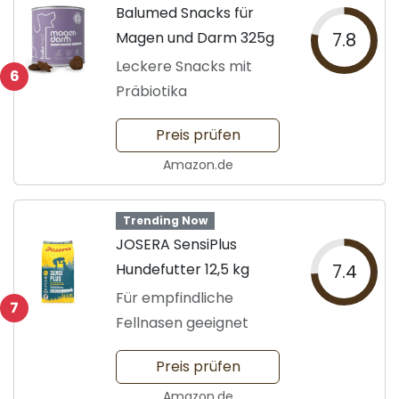
Balumed Snacks für
Magen und Darm 325g
7.8
Leckere Snacks mit
6
Präbiotika
Preis prüfen
Amazon.de
Trending Now
JOSERA SensiPlus
Hundefutter 12,5 kg
7.4
Für empfindliche
7
Fellnasen geeignet
Preis prüfen
Amazon.de