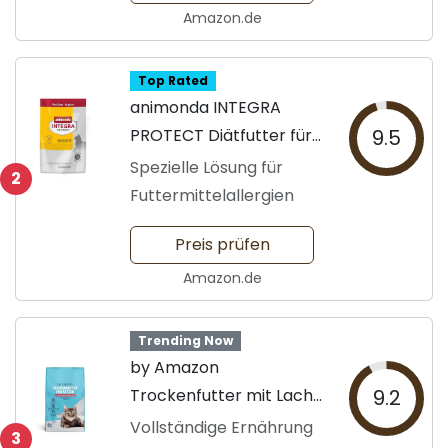
Amazon.de
Top Rated
animonda INTEGRA
PROTECT Diätfutter für
9.5
Katzen
Spezielle Lösung für
2
Futtermittelallergien
Preis prüfen
Amazon.de
Trending Now
by Amazon
Trockenfutter mit Lachs
9.2
und Thunfisch
Vollständige Ernährung
3