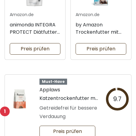
Amazon.de
Amazon.de
animonda INTEGRA
by Amazon
PROTECT Diätfutter
Trockenfutter mit
für Katzen
Lachs und Thunfisch
Preis prüfen
Preis prüfen
Must-Have
Applaws
Katzentrockenfutter mit
9.7
Huhn und Lachs
Getreidefrei für bessere
1
Verdauung
Preis prüfen