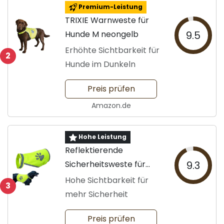
Premium-Leistung
TRIXIE Warnweste für
Hunde M neongelb
9.5
Erhöhte Sichtbarkeit für
2
Hunde im Dunkeln
Preis prüfen
Amazon.de
Hohe Leistung
Reflektierende
Sicherheitsweste für
9.3
Hunde in L
Hohe Sichtbarkeit für
3
mehr Sicherheit
Preis prüfen