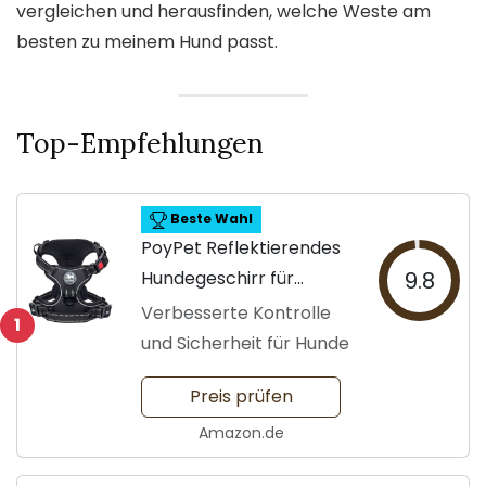
vergleichen und herausfinden, welche Weste am
besten zu meinem Hund passt.
Top-Empfehlungen
Beste Wahl
PoyPet Reflektierendes
Hundegeschirr für
9.8
Training
Verbesserte Kontrolle
1
und Sicherheit für Hunde
Preis prüfen
Amazon.de