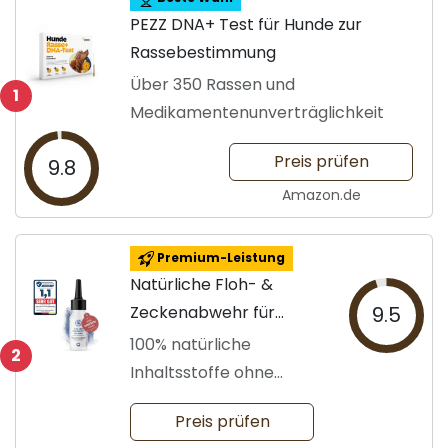
PEZZ DNA+ Test für Hunde zur
Rassebestimmung
Über 350 Rassen und
1
Medikamentenunverträglichkeit
Preis prüfen
9.8
Amazon.de
Premium-Leistung
Natürliche Floh- &
Zeckenabwehr für
9.5
Hunde
100% natürliche
2
Inhaltsstoffe ohne
Chemie
Preis prüfen