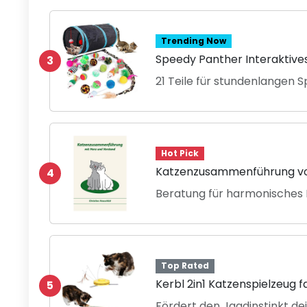
Trending Now
Speedy Panther Interaktive
3
21 Teile für stundenlangen 
Hot Pick
Katzenzusammenführung vo
4
Beratung für harmonisches
Top Rated
Kerbl 2in1 Katzenspielzeug 
5
Fördert den Jagdinstinkt de