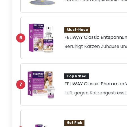
Must-Have
FELIWAY Classic Entspannu
6
Beruhigt Katzen Zuhause u
Top Rated
FELIWAY Classic Pheromon
7
Hilft gegen Katzengestresst
Hot Pick