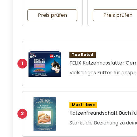
Tierliebhaber
Katzenspielzeug
Preis prüfen
Preis prüfen
Top Rated
FELIX Katzennassfutter Gemi
1
Vielseitiges Futter für ansp
Must-Have
Katzenfreundschaft Buch fü
2
Stärkt die Beziehung zu dei