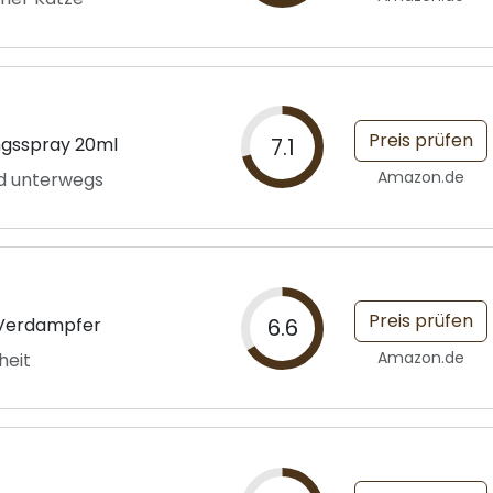
Preis prüfen
ngsspray 20ml
7.1
Amazon.de
nd unterwegs
Preis prüfen
 Verdampfer
6.6
Amazon.de
heit