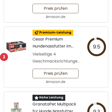
Preis prüfen
Amazon.de
Premium-Leistung
Cesar Premium
Hundenassfutter im
9.5
Portionsbeutel
Vielseitige 4
2
Geschmacksrichtungen
für Hunde
Preis prüfen
Amazon.de
Hohe Leistung
GranataPet Multipack
für Hunde Nassfutter
9.3