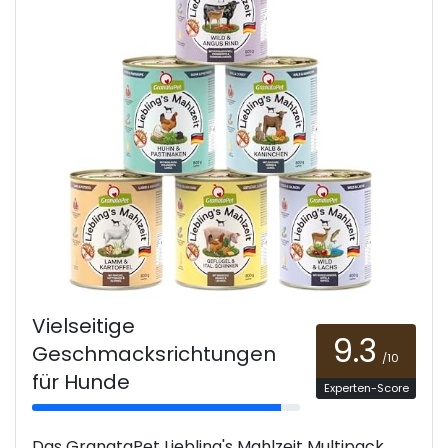
Vielseitige
9.3
Geschmacksrichtungen
/10
für Hunde
Experten-Score
Das GranataPet Liebling's Mahlzeit Multipack