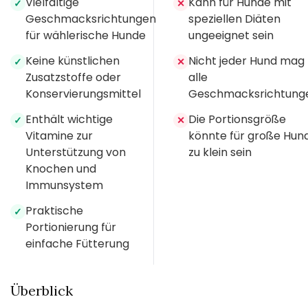
Vielfältige
Kann für Hunde mit
✓
✕
Geschmacksrichtungen
speziellen Diäten
für wählerische Hunde
ungeeignet sein
Keine künstlichen
Nicht jeder Hund mag
✓
✕
Zusatzstoffe oder
alle
Konservierungsmittel
Geschmacksrichtung
Enthält wichtige
Die Portionsgröße
✓
✕
Vitamine zur
könnte für große Hun
Unterstützung von
zu klein sein
Knochen und
Immunsystem
Praktische
✓
Portionierung für
einfache Fütterung
Überblick