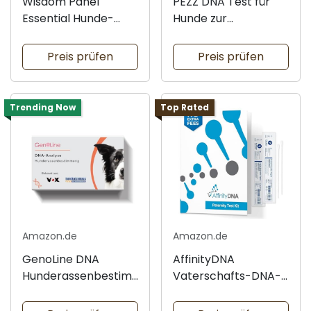
Wisdom Panel
PEZZ DNA Test für
Essential Hunde-
Hunde zur
DNA-Test
Rassenbestimmung
Preis prüfen
Preis prüfen
Trending Now
Top Rated
Amazon.de
Amazon.de
GenoLine DNA
AffinityDNA
Hunderassenbestim
Vaterschafts-DNA-
mung
Testkit