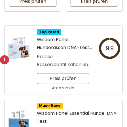
Preis prüfen
Preis prüfen
Top Rated
Wisdom Panel
Hunderassen DNA-Test-
9.9
Kit
Präzise
1
Rassenidentifikation und
Gesundheitsanalyse
Preis prüfen
Amazon.de
Must-Have
Wisdom Panel Essential Hunde-DNA-
Test