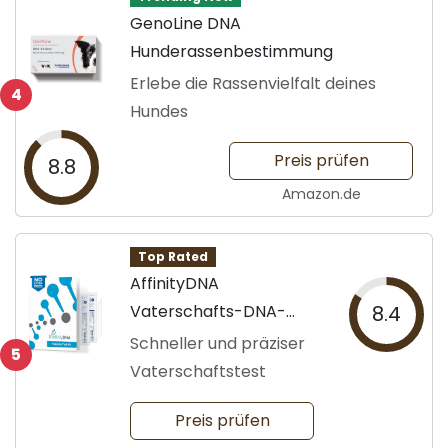
GenoLine DNA
Hunderassenbestimmung
Erlebe die Rassenvielfalt deines
4
Hundes
Preis prüfen
8.8
Amazon.de
Top Rated
AffinityDNA
Vaterschafts-DNA-
8.4
Testkit
Schneller und präziser
5
Vaterschaftstest
Preis prüfen