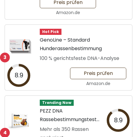
Preis prüfen
Amazon.de
Hot Pick
GenoLine – Standard
Hunderassenbestimmung
3
100 % gerichtsfeste DNA-Analyse
Preis prüfen
8.9
Amazon.de
Trending Now
PEZZ DNA
Rassebestimmungstest
8.9
für Hunde
Mehr als 350 Rassen
4