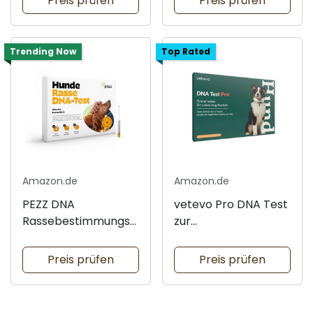
Preis prüfen
Preis prüfen
Trending Now
Top Rated
Amazon.de
Amazon.de
PEZZ DNA
vetevo Pro DNA Test
Rassebestimmungst
zur
est für Hunde
Rassenbestimmung
Preis prüfen
Preis prüfen