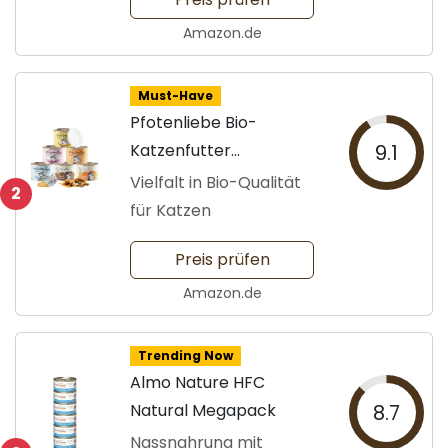
Amazon.de
Must-Have
Pfotenliebe Bio-
Katzenfutter
9.1
Schnupperpaket
Vielfalt in Bio-Qualität
2
für Katzen
Preis prüfen
Amazon.de
Trending Now
Almo Nature HFC
Natural Megapack
8.7
Nassnahrung mit