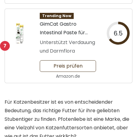
Trending Now
GimCat Gastro
Intestinal Paste für
6.5
Katzen
Unterstützt Verdauung
7
und Darmflora
Preis prüfen
Amazon.de
Für Katzenbesitzer ist es von entscheidender
Bedeutung, das richtige Futter für ihre geliebten
Stubentiger zu finden. Pfotenliebe ist eine Marke, die
eine Vielzahl von Katzenfuttersorten anbietet, aber
wie gut ist das Futter wirklich?