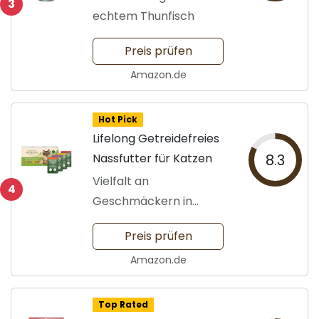
3
echtem Thunfisch
Preis prüfen
Amazon.de
Hot Pick
Lifelong Getreidefreies
Nassfutter für Katzen
8.3
Vielfalt an
4
Geschmäckern in
saftigem Gelee
Preis prüfen
Amazon.de
Top Rated