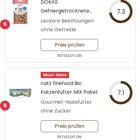
DOKAS
Gefriergetrocknete
7.3
Innereien Snacks
Leckere Belohnungen
5
ohne Getreide
Preis prüfen
Amazon.de
Must-Have
catz finefood Bio
Katzenfutter MIX Paket
7.1
Gourmet-Nassfutter
6
ohne Zucker
Preis prüfen
Amazon.de