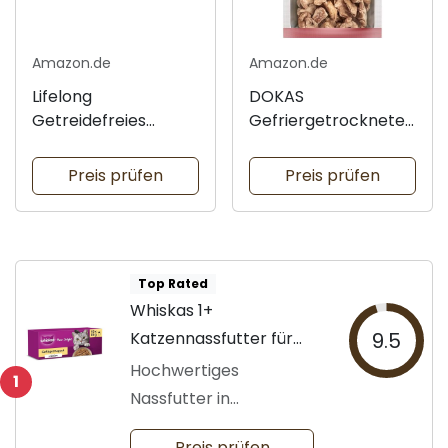
Amazon.de
Amazon.de
Lifelong
DOKAS
Getreidefreies
Gefriergetrocknete
Nassfutter für
Innereien Snacks
Katzen
Preis prüfen
Preis prüfen
Top Rated
Whiskas 1+
Katzennassfutter für
9.5
Katzen
Hochwertiges
1
Nassfutter in
Portionsbeuteln
Preis prüfen