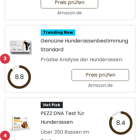
Preis prüfen
Amazon.de
Trending Now
GenoLine Hunderassenbestimmung
Standard
3
Präzise Analyse der Hunderassen.
Preis prüfen
8.8
Amazon.de
Hot Pick
PEZZ DNA Test für
Hunderassen
8.4
Über 350 Rassen im
4