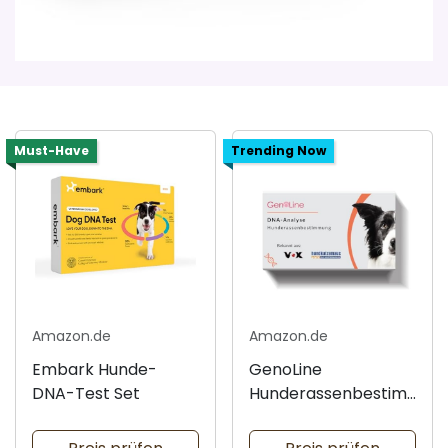
Must-Have
Trending Now
Amazon.de
Amazon.de
Embark Hunde-
GenoLine
DNA-Test Set
Hunderassenbestim
mung Standard