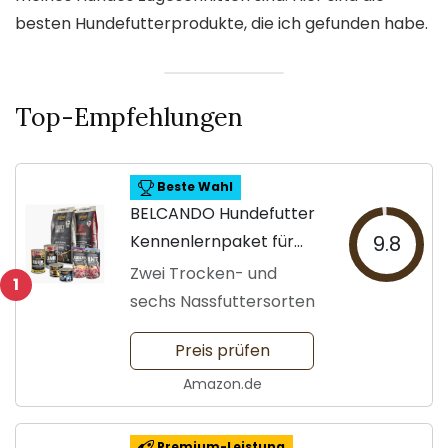
besten Hundefutterprodukte, die ich gefunden habe.
Top-Empfehlungen
Beste Wahl
BELCANDO Hundefutter
Kennenlernpaket für
9.8
Hunde
Zwei Trocken- und
1
sechs Nassfuttersorten
Preis prüfen
Amazon.de
Premium-Leistung