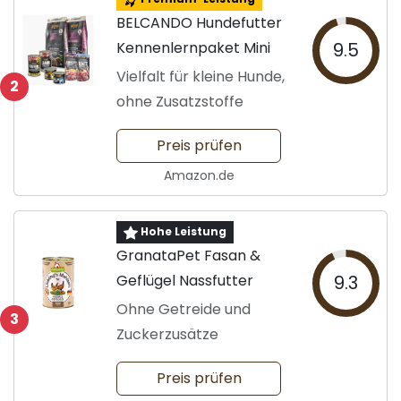
BELCANDO Hundefutter
Kennenlernpaket Mini
9.5
Vielfalt für kleine Hunde,
2
ohne Zusatzstoffe
Preis prüfen
Amazon.de
Hohe Leistung
GranataPet Fasan &
Geflügel Nassfutter
9.3
Ohne Getreide und
3
Zuckerzusätze
Preis prüfen