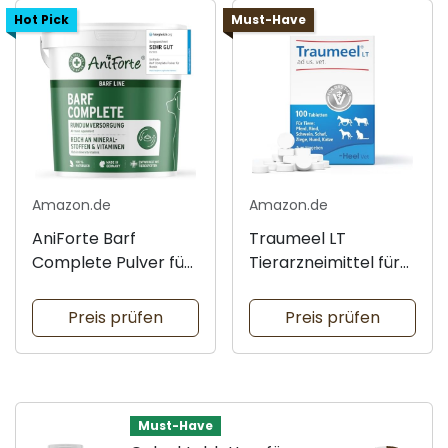
Hot Pick
Must-Have
Amazon.de
Amazon.de
AniForte Barf
Traumeel LT
Complete Pulver für
Tierarzneimittel für
Hunde
Tiere
Preis prüfen
Preis prüfen
Must-Have