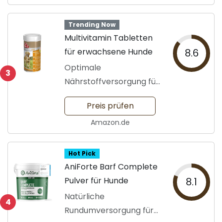
Trending Now
Multivitamin Tabletten
für erwachsene Hunde
8.6
Optimale
3
Nährstoffversorgung für
Hunde
Preis prüfen
Amazon.de
Hot Pick
AniForte Barf Complete
Pulver für Hunde
8.1
Natürliche
4
Rundumversorgung für