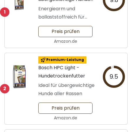
9.8
von Bosch
Energiearm und
1
ballaststoffreich für
gute Kontrolle
Preis prüfen
Amazon.de
Premium-Leistung
Bosch HPC Light -
Hundetrockenfutter
9.5
Ideal für übergewichtige
2
Hunde aller Rassen
Preis prüfen
Amazon.de