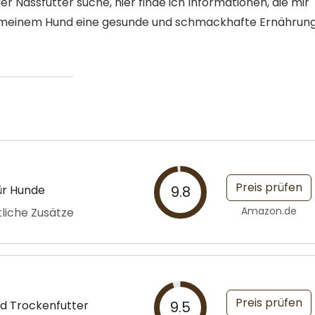
r Nassfutter suche, hier finde ich Informationen, die mir
 um meinem Hund eine gesunde und schmackhafte Ernährun
Preis prüfen
ür Hunde
9.8
Amazon.de
liche Zusätze
Preis prüfen
nd Trockenfutter
9.5