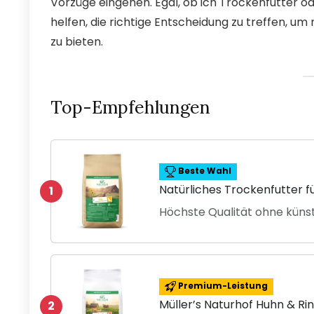
Vorzüge eingehen. Egal, ob ich Trockenfutter ode
helfen, die richtige Entscheidung zu treffen,
zu bieten.
Top-Empfehlungen
Beste Wahl
Natürliches Trockenfutter f
1
Höchste Qualität ohne künst
Premium-Leistung
Müller’s Naturhof Huhn & Ri
2