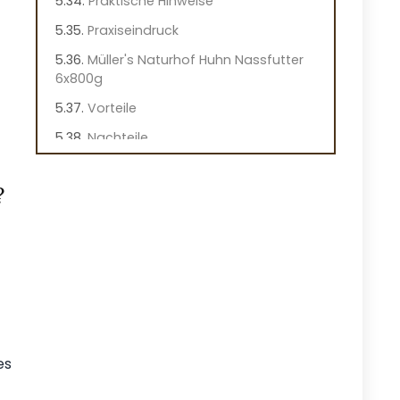
Praktische Hinweise
Praxiseindruck
Müller's Naturhof Huhn Nassfutter
6x800g
Vorteile
Nachteile
Überblick
?
Wichtige Merkmale dieses
Hundefutters
Praktische Hinweise
Praxiseindruck
Müller's Naturhof Hundefutter mit
Lachs
Vorteile
es
Nachteile