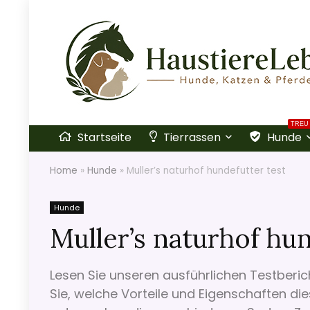
TREU
Startseite
Tierrassen
Hunde
Home
»
Hunde
»
Muller’s naturhof hundefutter test
Hunde
Muller’s naturhof hun
Lesen Sie unseren ausführlichen Testberic
Sie, welche Vorteile und Eigenschaften di