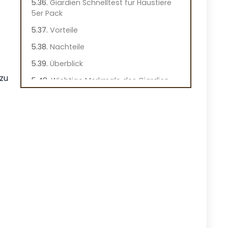
Giardien Schnelltest für Haustiere
5er Pack
Vorteile
Nachteile
Überblick
zu
Wichtige Merkmale des Giardien
Schnelltests
Praktische Hinweise
Praxiseindruck
Giardien Schnelltest für Hund und
Katze
Vorteile
Nachteile
Überblick
Wichtige Merkmale des Giardien