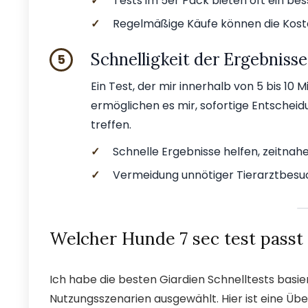
✓
Tests im 5er Pack bieten oft ein bes
✓
Regelmäßige Käufe können die Kost
Schnelligkeit der Ergebnisse
5
Ein Test, der mir innerhalb von 5 bis 10 M
ermöglichen es mir, sofortige Entschei
treffen.
✓
Schnelle Ergebnisse helfen, zeitna
✓
Vermeidung unnötiger Tierarztbesu
Welcher Hunde 7 sec test passt
Ich habe die besten Giardien Schnelltests basi
Nutzungsszenarien ausgewählt. Hier ist eine Üb