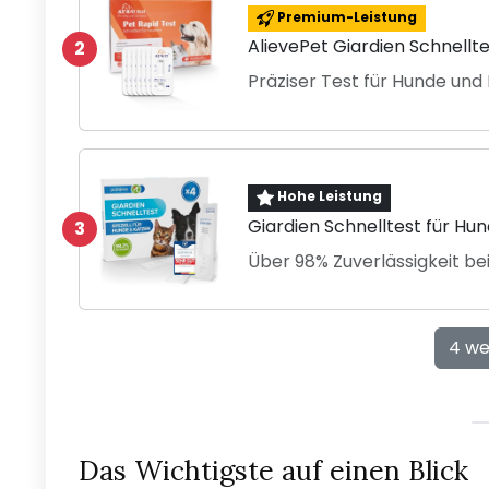
Premium-Leistung
AlievePet Giardien Schnellte
2
Präziser Test für Hunde und
Hohe Leistung
Giardien Schnelltest für Hu
3
Über 98% Zuverlässigkeit bei
4 we
Das Wichtigste auf einen Blick