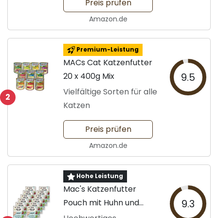
Preis prüfen
Amazon.de
Premium-Leistung
MACs Cat Katzenfutter
20 x 400g Mix
9.5
Vielfältige Sorten für alle
2
Katzen
Preis prüfen
Amazon.de
Hohe Leistung
Mac's Katzenfutter
Pouch mit Huhn und
9.3
Lamm