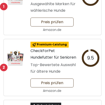
Probierpaket für
Ausgewählte Marken für
1
Erwachsene
wählerische Hunde
Preis prüfen
Amazon.de
Premium-Leistung
CheckForPet
Hundefutter für Senioren
9.5
Top-Bewertete Auswahl
2
für ältere Hunde
Preis prüfen
Amazon.de