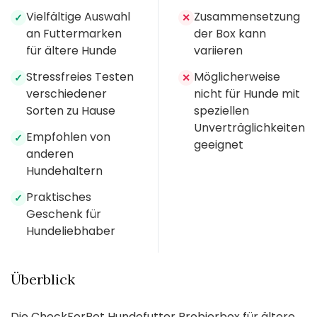
Vielfältige Auswahl
Zusammensetzung
✓
✕
an Futtermarken
der Box kann
für ältere Hunde
variieren
Stressfreies Testen
Möglicherweise
✓
✕
verschiedener
nicht für Hunde mit
Sorten zu Hause
speziellen
Unverträglichkeiten
Empfohlen von
✓
geeignet
anderen
Hundehaltern
Praktisches
✓
Geschenk für
Hundeliebhaber
Überblick
Die CheckForPet Hundefutter Probierbox für ältere