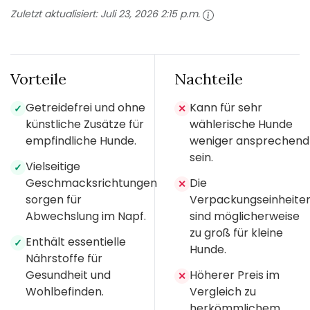
Zuletzt aktualisiert:
Juli 23, 2026 2:15 p.m.
Vorteile
Nachteile
Getreidefrei und ohne
Kann für sehr
✓
✕
künstliche Zusätze für
wählerische Hunde
empfindliche Hunde.
weniger ansprechend
sein.
Vielseitige
✓
Geschmacksrichtungen
Die
✕
sorgen für
Verpackungseinheite
Abwechslung im Napf.
sind möglicherweise
zu groß für kleine
Enthält essentielle
✓
Hunde.
Nährstoffe für
Gesundheit und
Höherer Preis im
✕
Wohlbefinden.
Vergleich zu
herkömmlichem