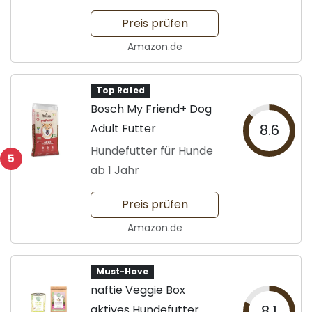
Preis prüfen
Amazon.de
Top Rated
Bosch My Friend+ Dog
Adult Futter
8.6
Hundefutter für Hunde
5
ab 1 Jahr
Preis prüfen
Amazon.de
Must-Have
naftie Veggie Box
aktives Hundefutter
8.1