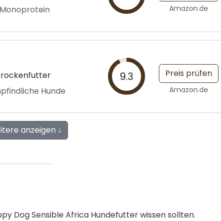
Amazon.de
t Monoprotein
Preis prüfen
Trockenfutter
9.3
Amazon.de
mpfindliche Hunde
itere anzeigen ↓
appy Dog Sensible Africa Hundefutter wissen sollten.