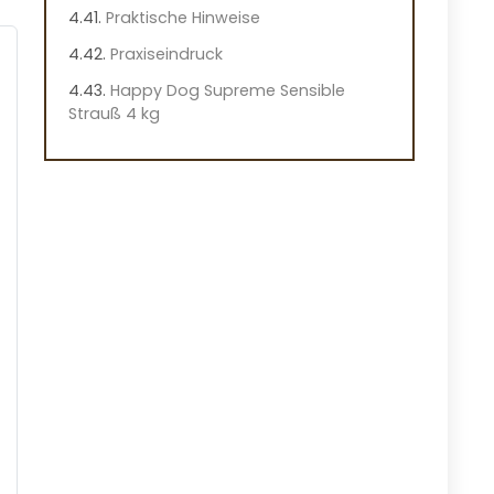
Praktische Hinweise
Praxiseindruck
Happy Dog Supreme Sensible
Strauß 4 kg
Vorteile
Nachteile
Überblick
Wichtige Merkmale des Happy Dog
Supreme Sensible Africa
Praktische Hinweise
Praxiseindruck
Wichtige Merkmale, auf die Sie
achten sollten
Getreidefrei