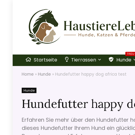
TREU
Startseite
Tierrassen
Hunde
Home
»
Hunde
»
Hundefutter happy dog africa test
Hunde
Hundefutter happy do
Erfahren Sie mehr über den Hundefutter h
dieses Hundefutter Ihrem Hund ein glückli