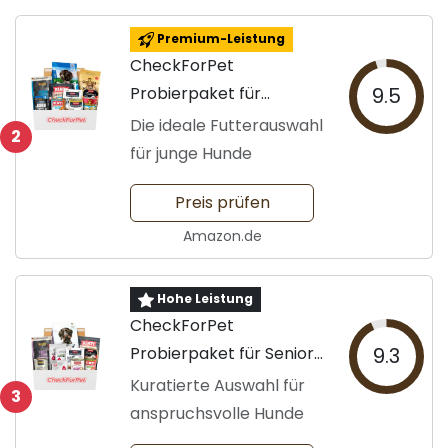
Premium-Leistung
CheckForPet
Probierpaket für
9.5
Welpen
Die ideale Futterauswahl
2
für junge Hunde
Preis prüfen
Amazon.de
Hohe Leistung
CheckForPet
Probierpaket für Senior-
9.3
Hunde
Kuratierte Auswahl für
3
anspruchsvolle Hunde