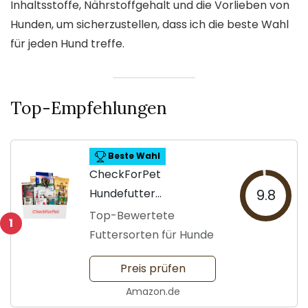
Inhaltsstoffe, Nährstoffgehalt und die Vorlieben von
Hunden, um sicherzustellen, dass ich die beste Wahl
für jeden Hund treffe.
Top-Empfehlungen
Beste Wahl
CheckForPet
Hundefutter
9.8
Probierpaket für
Top-Bewertete
1
Erwachsene
Futtersorten für Hunde
Preis prüfen
Amazon.de