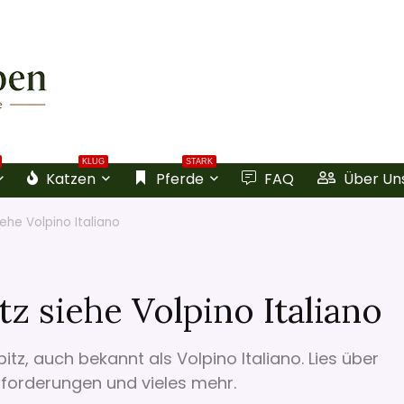
KLUG
STARK
Katzen
Pferde
FAQ
Über Un
siehe Volpino Italiano
tz siehe Volpino Italiano
itz, auch bekannt als Volpino Italiano. Lies über
nforderungen und vieles mehr.