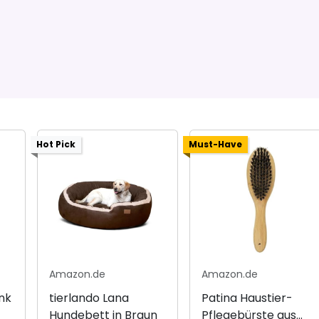
Hot Pick
Must-Have
Amazon.de
Amazon.de
nk
tierlando Lana
Patina Haustier-
Hundebett in Braun
Pflegebürste aus