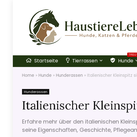
TREU
Startseite
Tierrassen
Hunde
Home
»
Hunde
»
Hunderassen
»
Italienischer Kleinspitz 
Hunderassen
Italienischer Kleinspi
Erfahre mehr über den italienischen Kleinsp
seine Eigenschaften, Geschichte, Pflegea