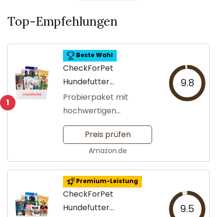
Top-Empfehlungen
Beste Wahl
CheckForPet
Hundefutter
9.8
Probierpaket für Hunde
Probierpaket mit
1
hochwertigen
Futtersorten
Preis prüfen
Amazon.de
Premium-Leistung
CheckForPet
Hundefutter
9.5