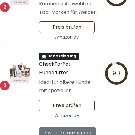
Probierpaket für
Kuratierte Auswahl an
2
Welpen
Top-Marken für Welpen
Preis prüfen
Amazon.de
Hohe Leistung
CheckForPet
Hundefutter
9.3
Probierpaket Senior
Ideal für ältere Hunde
3
mit speziellen
Bedürfnissen
Preis prüfen
Amazon.de
7 weitere anzeigen ↓