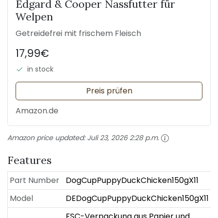
Edgard & Cooper Nassfutter für
Welpen
Getreidefrei mit frischem Fleisch
17,99€
in stock
Preis prüfen
Amazon.de
Amazon price updated:
Juli 23, 2026 2:28 p.m.
Features
Part Number
DogCupPuppyDuckChicken150gX11
Model
DEDogCupPuppyDuckChicken150gX11
FSC-Verpackung aus Papier und