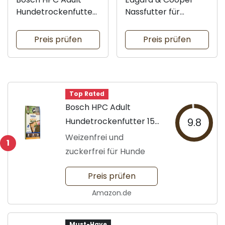
Hundetrockenfutter
Nassfutter für
15 kg
Welpen
Preis prüfen
Preis prüfen
Top Rated
Bosch HPC Adult
Hundetrockenfutter 15
9.8
kg
Weizenfrei und
1
zuckerfrei für Hunde
Preis prüfen
Amazon.de
Must-Have