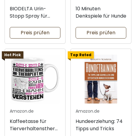
BIODELTA Urin-
10 Minuten
Stopp Spray für
Denkspiele für Hunde
Tiere
Preis prüfen
Preis prüfen
Hot Pick
Top Rated
Amazon.de
Amazon.de
Kaffeetasse für
Hundeerziehung: 74
Tierverhaltensthera
Tipps und Tricks
peuten