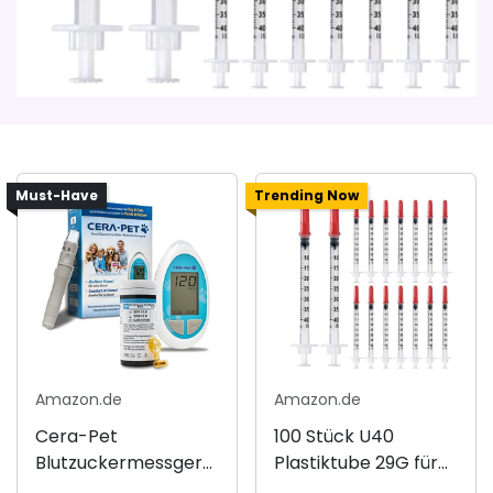
Must-Have
Trending Now
Amazon.de
Amazon.de
Cera-Pet
100 Stück U40
Blutzuckermessgerä
Plastiktube 29G für
t für Haustiere
Messungen