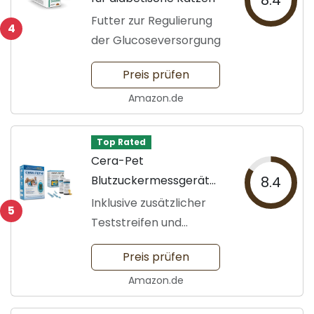
8.4
Futter zur Regulierung
4
der Glucoseversorgung
Preis prüfen
Amazon.de
Top Rated
Cera-Pet
Blutzuckermessgerät
8.4
Vorteilspack
Inklusive zusätzlicher
5
Teststreifen und
Lanzetten
Preis prüfen
Amazon.de