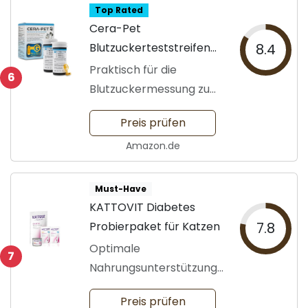
Top Rated
Cera-Pet
Blutzuckerteststreifen
8.4
50 Stk.
Praktisch für die
6
Blutzuckermessung zu
Hause
Preis prüfen
Amazon.de
Must-Have
KATTOVIT Diabetes
Probierpaket für Katzen
7.8
Optimale
7
Nahrungsunterstützung
für diabetische Katzen
Preis prüfen