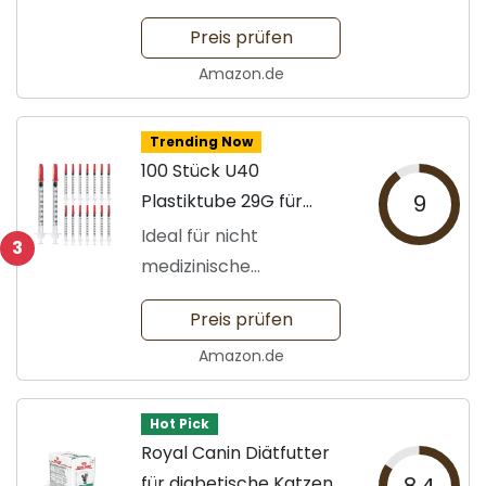
Preis prüfen
Amazon.de
Trending Now
100 Stück U40
Plastiktube 29G für
9
Messungen
Ideal für nicht
3
medizinische
Anwendungen
Preis prüfen
Amazon.de
Hot Pick
Royal Canin Diätfutter
für diabetische Katzen