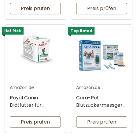
Preis prüfen
Preis prüfen
Hot Pick
Top Rated
Amazon.de
Amazon.de
Royal Canin
Cera-Pet
Diätfutter für
Blutzuckermessgerä
diabetische Katzen
t Vorteilspack
Preis prüfen
Preis prüfen