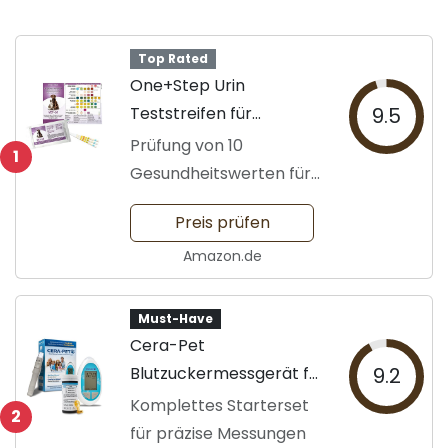
Top Rated
One+Step Urin
Teststreifen für
9.5
Haustiere
Prüfung von 10
1
Gesundheitswerten für
Tiere
Preis prüfen
Amazon.de
Must-Have
Cera-Pet
Blutzuckermessgerät für
9.2
Haustiere
Komplettes Starterset
2
für präzise Messungen