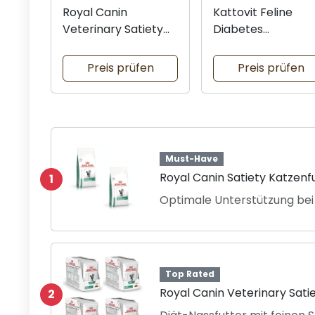
Royal Canin
Kattovit Feline
Veterinary Satiety
Diabetes
4er Pack
Trockenfutter 40
Preis prüfen
Preis prüfen
Must-Have
Royal Canin Satiety Katzen
1
Optimale Unterstützung be
Top Rated
Royal Canin Veterinary Sati
2