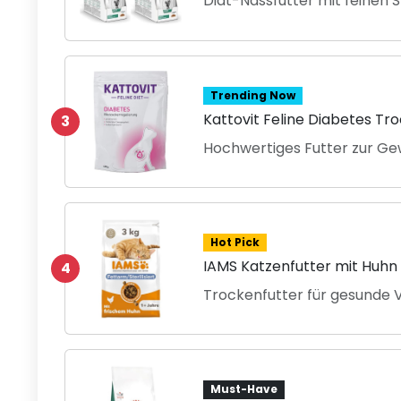
Diät-Nassfutter mit feinen
Trending Now
Kattovit Feline Diabetes Tr
3
Hochwertiges Futter zur Ge
Hot Pick
IAMS Katzenfutter mit Huhn f
4
Trockenfutter für gesunde Vi
Must-Have