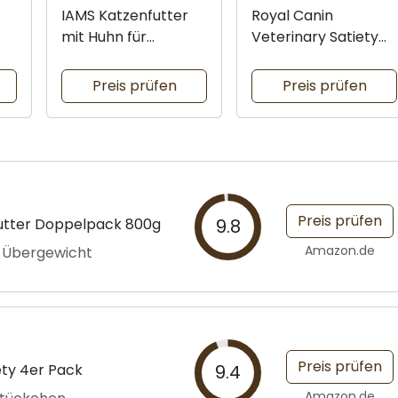
IAMS Katzenfutter
Royal Canin
mit Huhn für
Veterinary Satiety
0g
Sterilisierte
1,5kg
Preis prüfen
Preis prüfen
Preis prüfen
futter Doppelpack 800g
9.8
Amazon.de
i Übergewicht
Preis prüfen
ety 4er Pack
9.4
Amazon.de