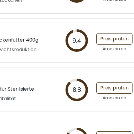
 Stückchen
Preis prüfen
ockenfutter 400g
9.4
Amazon.de
wichtsreduktion
Preis prüfen
ür Sterilisierte
8.8
Amazon.de
talität