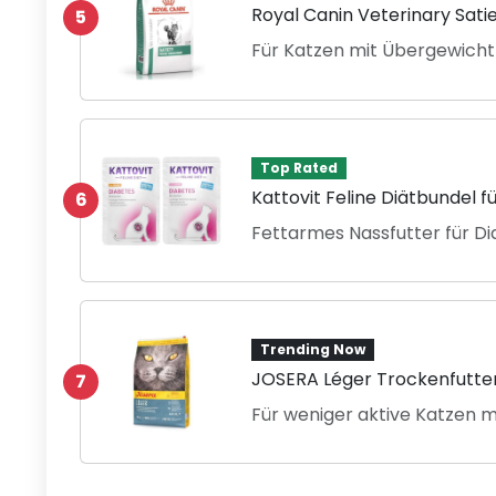
Royal Canin Veterinary Satie
5
Für Katzen mit Übergewicht
Top Rated
Kattovit Feline Diätbundel f
6
Fettarmes Nassfutter für D
Trending Now
JOSERA Léger Trockenfutter
7
Für weniger aktive Katzen 