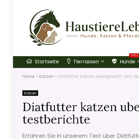
TREU
Startseite
Tierrassen
Hunde
Home
»
Katzen
»
Diatfutter katzen ubergewicht test te
Katzen
Diatfutter katzen ub
testberichte
Erfahren Sie in unserem Test über Diätfutt