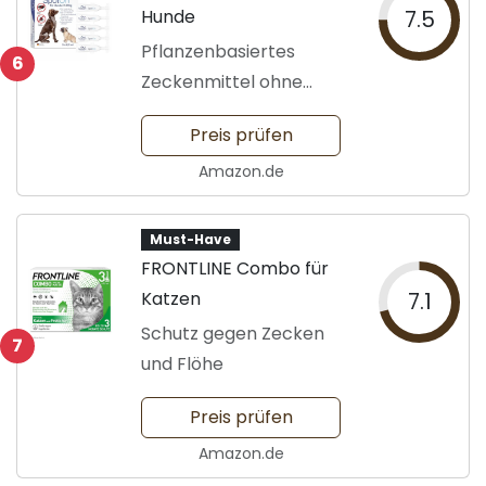
Hunde
7.5
Pflanzenbasiertes
6
Zeckenmittel ohne
Chemie
Preis prüfen
Amazon.de
Must-Have
FRONTLINE Combo für
Katzen
7.1
Schutz gegen Zecken
7
und Flöhe
Preis prüfen
Amazon.de