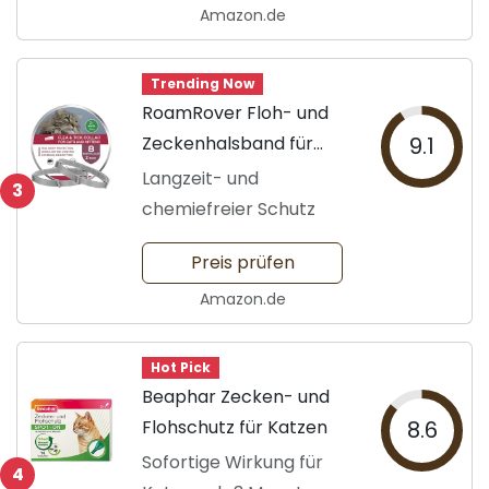
Amazon.de
Trending Now
RoamRover Floh- und
Zeckenhalsband für
9.1
Katzen
Langzeit- und
3
chemiefreier Schutz
Preis prüfen
Amazon.de
Hot Pick
Beaphar Zecken- und
Flohschutz für Katzen
8.6
Sofortige Wirkung für
4