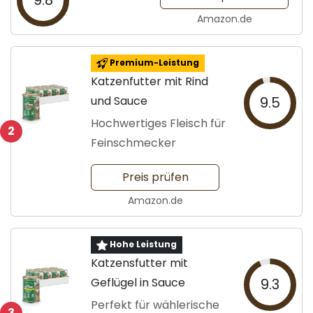
9.8
Amazon.de
Premium-Leistung
Katzenfutter mit Rind
und Sauce
9.5
Hochwertiges Fleisch für
2
Feinschmecker
Preis prüfen
Amazon.de
Hohe Leistung
Katzensfutter mit
Geflügel in Sauce
9.3
Perfekt für wählerische
3