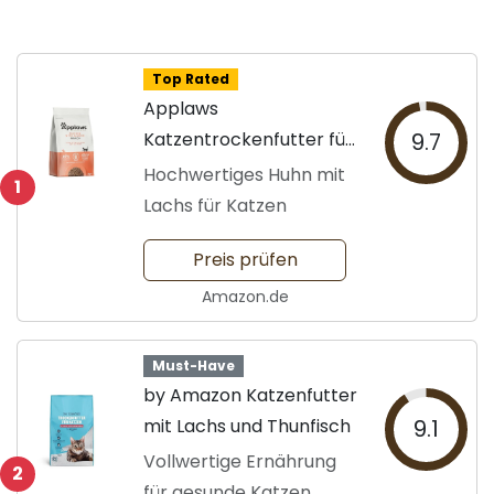
Top Rated
Applaws
Katzentrockenfutter für
9.7
Erwachsene
Hochwertiges Huhn mit
1
Lachs für Katzen
Preis prüfen
Amazon.de
Must-Have
by Amazon Katzenfutter
mit Lachs und Thunfisch
9.1
Vollwertige Ernährung
2
für gesunde Katzen