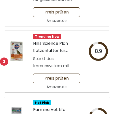
Preis prüfen
Amazon.de
Trending Now
Hill's Science Plan
Katzenfutter für
8.9
Erwachsene
Stärkt das
3
Immunsystem mit
Antioxidantien
Preis prüfen
Amazon.de
Hot Pick
Farmina Vet Life