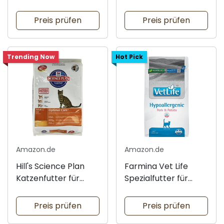
für Erwachsene
Lachs und Thunfisch
Preis prüfen
Preis prüfen
Trending Now
Hot Pick
Amazon.de
Amazon.de
Hill's Science Plan
Farmina Vet Life
Katzenfutter für
Spezialfutter für
Erwachsene
Katzen
Preis prüfen
Preis prüfen