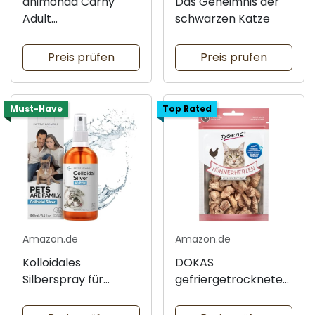
animonda Carny
Das Geheimnis der
Adult
schwarzen Katze
Katzennassfutter
Preis prüfen
Preis prüfen
Must-Have
Top Rated
Amazon.de
Amazon.de
Kolloidales
DOKAS
Silberspray für
gefriergetrocknete
Haustiere
Katzenleckerli