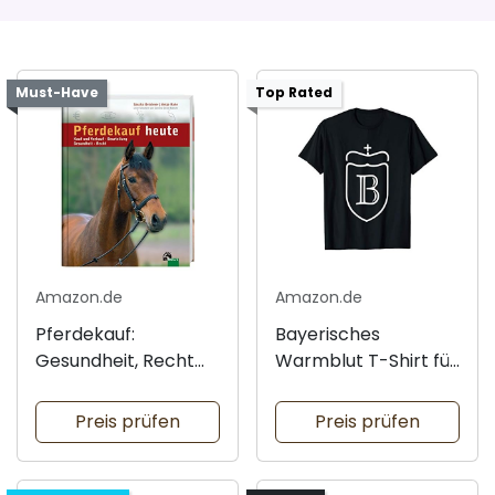
Must-Have
Top Rated
Amazon.de
Amazon.de
Pferdekauf:
Bayerisches
Gesundheit, Recht
Warmblut T-Shirt für
und Beurteilung
Liebhaber
Preis prüfen
Preis prüfen