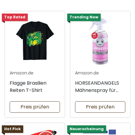
Top Rated
Trending Now
Amazon.de
Amazon.de
Flagge Brasilien
HORSEANDANGELS
Reiten T-Shirt
Mähnenspray für
Pferde
Preis prüfen
Preis prüfen
Hot Pick
Neuerscheinung