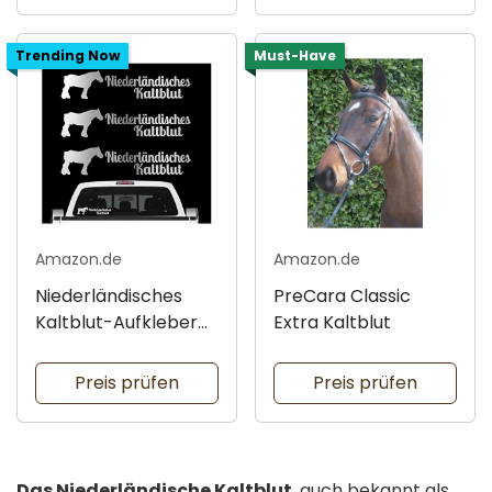
Trending Now
Must-Have
Amazon.de
Amazon.de
Niederländisches
PreCara Classic
Kaltblut-Aufkleber
Extra Kaltblut
3er Set
Preis prüfen
Preis prüfen
Das Niederländische Kaltblut
, auch bekannt als