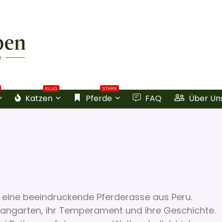
KLUG
STARK
Katzen
Pferde
FAQ
Über Un
 eine beeindruckende Pferderasse aus Peru.
n Gangarten, ihr Temperament und ihre Geschichte.