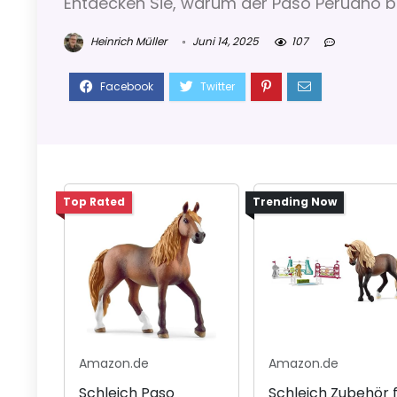
Entdecken Sie, warum der Paso Peruano bei
Heinrich Müller
Juni 14, 2025
107
Top Rated
Trending Now
Amazon.de
Amazon.de
Schleich Paso
Schleich Zubehör 