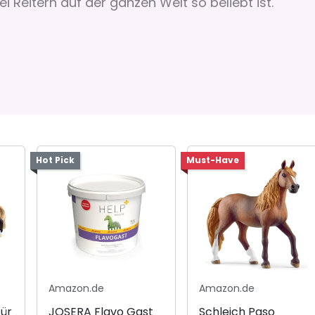
 Reitern auf der ganzen Welt so beliebt ist.
Hot Pick
Must-Have
Amazon.de
Amazon.de
für
JOSERA Flavo Gast
Schleich Paso