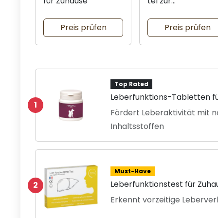
für Zuhause
tel zur
Leberunterstützu
Preis prüfen
Preis prüfen
Top Rated
Leberfunktions-Tabletten f
1
Fördert Leberaktivität mit n
Inhaltsstoffen
Must-Have
Leberfunktionstest für Zuha
2
Erkennt vorzeitige Leberver