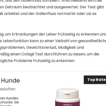
 das den Gallenfluss stimuliert. Anschließend wird die
en Zeitraum beobachtet und ausgewertet. Der Test gibt
 arbeitet und der Gallenfluss normal ist oder ob es
tig, um Erkrankungen der Leber frühzeitig zu erkennen un
te Leberfunktion kann zu einer Vielzahl von gesundheitlic
gsproblemen, Gewichtsverlust, Müdigkeit und
äßig einen Colagil Test durchführen zu lassen, um die
liche Probleme frühzeitig zu erkennen.
r Hunde
Top Rat
tsstoffen
hres Hundes
schocke. Sie