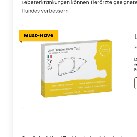
Lebererkrankungen können Tierärzte geeignete
Hundes verbessern.
Must-Have
E
D
e
E