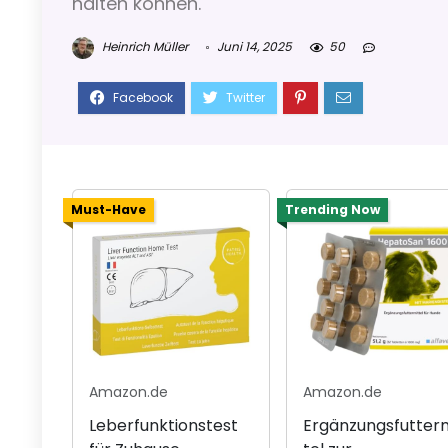
halten können.
Heinrich Müller
Juni 14, 2025
50
Must-Have
Trending Now
Amazon.de
Amazon.de
Leberfunktionstest
Ergänzungsfutter