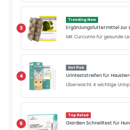
Trending Now
Ergänzungsfuttermittel zur
3
Mit Curcuma für gesunde Le
Hot Pick
Urinteststreifen für Haustie
4
Überwacht 4 wichtige Urin
Top Rated
Giardien Schnelltest für Hu
5