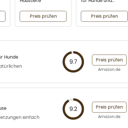
Haustiere
für Hunde und
ng
Katzen
Preis prüfen
Preis prüfen
ür Hunde
Preis prüfen
9.7
atürlichen
Amazon.de
Preis prüfen
use
9.2
Amazon.de
letzungen einfach