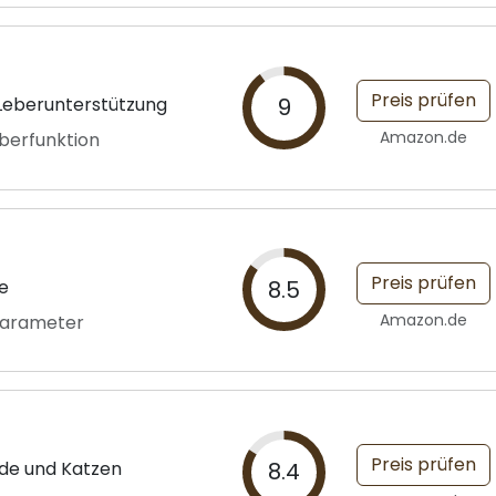
Preis prüfen
 Leberunterstützung
9
Amazon.de
berfunktion
Preis prüfen
re
8.5
Amazon.de
parameter
Preis prüfen
nde und Katzen
8.4