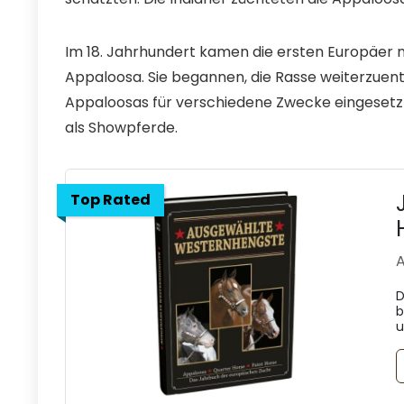
Im 18. Jahrhundert kamen die ersten Europäer 
Appaloosa. Sie begannen, die Rasse weiterzuent
Appaloosas für verschiedene Zwecke eingesetzt,
als Showpferde.
Top Rated
A
D
b
u