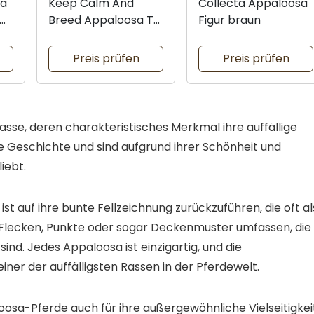
sa
Keep Calm And
Collecta Appaloosa
Breed Appaloosa T-
Figur braun
Shirt
Preis prüfen
Preis prüfen
se, deren charakteristisches Merkmal ihre auffällige
he Geschichte und sind aufgrund ihrer Schönheit und
iebt.
 auf ihre bunte Fellzeichnung zurückzuführen, die oft al
 Flecken, Punkte oder sogar Deckenmuster umfassen, die
ind. Jedes Appaloosa ist einzigartig, und die
ner der auffälligsten Rassen in der Pferdewelt.
loosa-Pferde auch für ihre außergewöhnliche Vielseitigkei