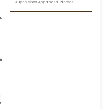
Augen eines Appaloosa-Pferdes?
,
in
a
r