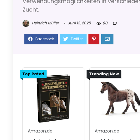
Verwendungsmöglichkeiten in verschieden
Zucht.
Heinrich Müller
Juni 13, 2025
88
Top Rated
Trending Now
Amazon.de
Amazon.de