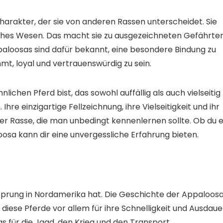
rakter, der sie von anderen Rassen unterscheidet. Sie
dliches Wesen. Das macht sie zu ausgezeichneten Gefährten
Appaloosas sind dafür bekannt, eine besondere Bindung zu
mt, loyal und vertrauenswürdig zu sein.
hen Pferd bist, das sowohl auffällig als auch vielseitig
Ihre einzigartige Fellzeichnung, ihre Vielseitigkeit und ihr
er Rasse, die man unbedingt kennenlernen sollte. Ob du e
oosa kann dir eine unvergessliche Erfahrung bieten.
Ursprung in Nordamerika hat. Die Geschichte der Appaloos
e diese Pferde vor allem für ihre Schnelligkeit und Ausdaue
s für die Jagd, den Krieg und den Transport.