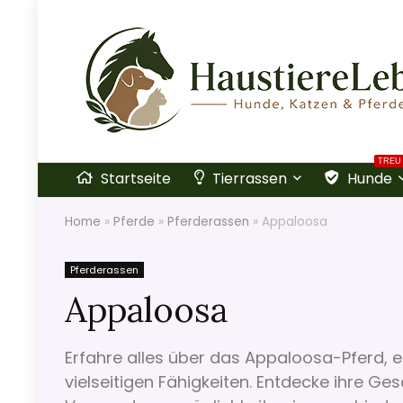
TREU
Startseite
Tierrassen
Hunde
Home
»
Pferde
»
Pferderassen
»
Appaloosa
Pferderassen
Appaloosa
Erfahre alles über das Appaloosa-Pferd, ei
vielseitigen Fähigkeiten. Entdecke ihre Ge