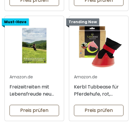
Preis prüfen
Preis prüfen
Must-Have
Trending Now
Amazon.de
Amazon.de
Freizeitreiten mit
Kerbl Tubbease für
Lebensfreude neu
Pferdehufe, rot,
erleben
Größe M
Preis prüfen
Preis prüfen