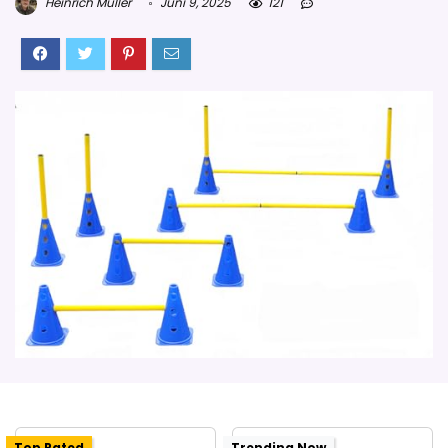
Heinrich Müller
Juni 9, 2025
121
Top Rated
Trending Now